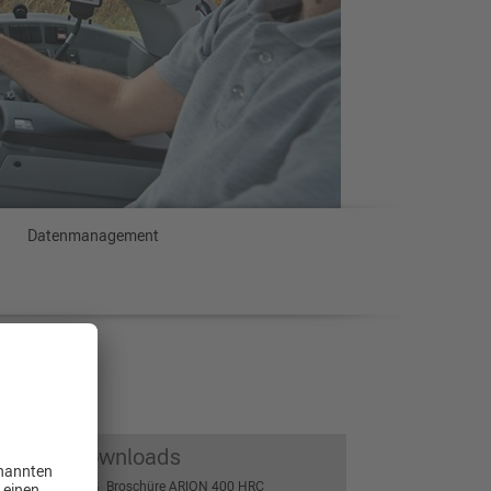
Datenmanagement
Downloads
Broschüre ARION 400 HRC